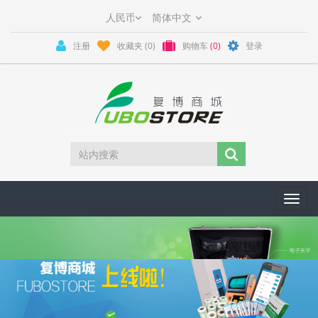
注册
收藏夹
(0)
购物车
(0)
登录
Toggl
navig