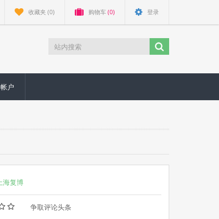
收藏夹
(0)
购物车
(0)
登录
的帐户
上海复博
争取评论头条