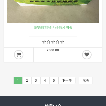
喹诺酮(消线法)快速检测卡
¥300.00
1
2
3
4
5
下一步
尾页