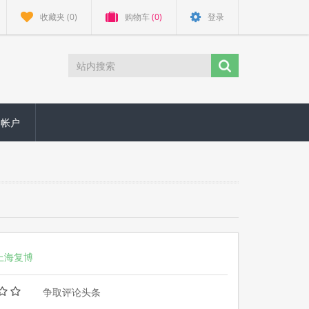
收藏夹
(0)
购物车
(0)
登录
的帐户
上海复博
争取评论头条