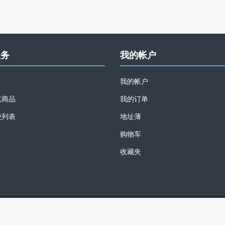
服务
我的帐户
我的帐户
览商品
我的订单
较列表
地址薄
购物车
收藏夹
版权所有 © 2026 复博商城 保留所有权利