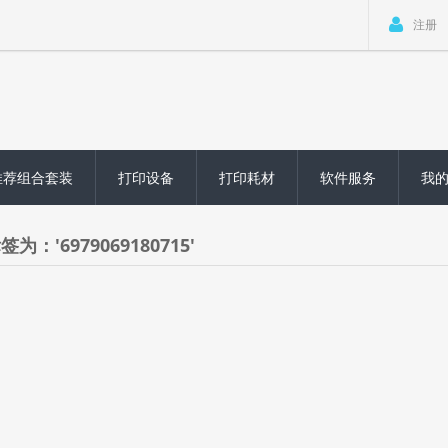
注册
推荐组合套装
打印设备
打印耗材
软件服务
我
为：'6979069180715'