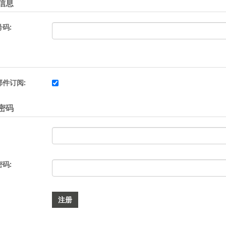
信息
码:
邮件订阅:
密码
码: