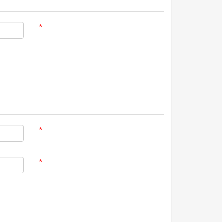
*
*
*