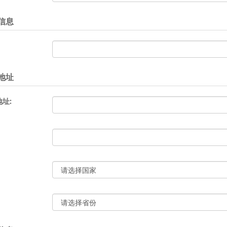
信息
地址
址: